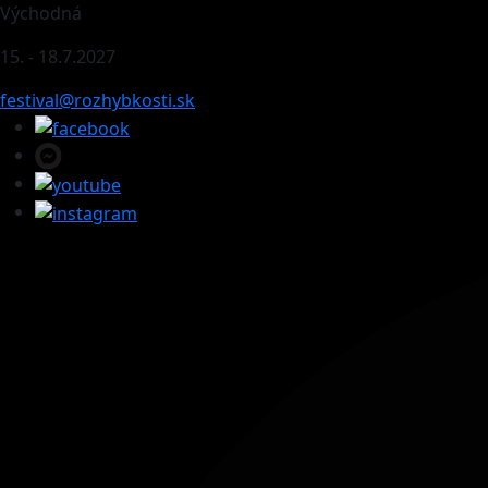
Východná
15. - 18.7.2027
festival@rozhybkosti.sk