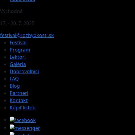
Východná
17. - 20. 7. 2025
festival@rozhybkosti.sk
Festival
Program
Lektori
Galéria
Dobrovoľníci
FAQ
Blog
Partneri
Kontakt
Kúpiť lístok