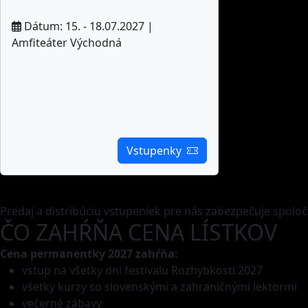
Dátum: 15. - 18.07.2027 |
Amfiteáter Východná
Vstupenky
Predaj a distribúciu vstupeniek pre nás zabezpečuje spolo
ČO ZAHŔŇA CENA LÍSTKOV
Cena permanentky 2027 zahŕňa:
vstup na všetky dni festivalu Rozhybkosti 2027
všetky kurzy so slovenskými a zahraničnými lektormi
večerné zábavy