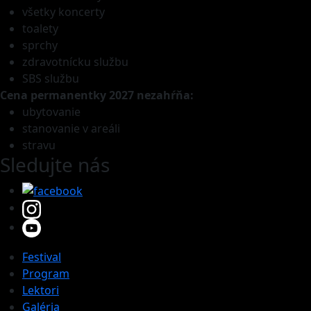
všetky koncerty
toalety
sprchy
zdravotnícku službu
SBS službu
Cena permanentky 2027
nezahŕňa:
ubytovanie
stanovanie v areáli
stravu
Sledujte nás
Festival
Program
Lektori
Galéria